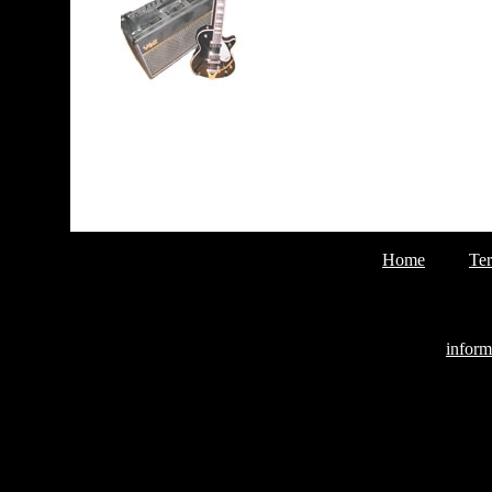
Home
Te
inform
Andreas 
Jochen F